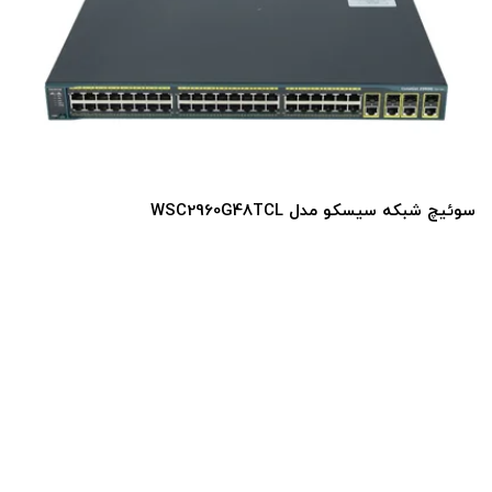
سو
ئیچ شبکه سیسکو مدل WSC2960G48TCL