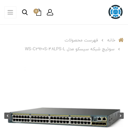
0
خانه
فهرست محصولات
سوئیچ شبکه سیسکو مدل WS-C2960S-48LPS-L