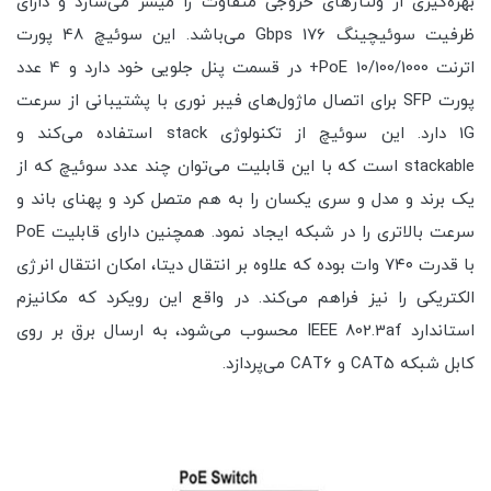
بهره‌گیری از ولتاژهای خروجی متفاوت را میسر می‌سازد و دارای
ظرفیت سوئیچینگ 176 Gbps می‌باشد. این سوئیچ 48 پورت
اترنت 10/100/1000 PoE+ در قسمت پنل جلویی خود دارد و 4 عدد
پورت SFP برای اتصال ماژول‌های فیبر نوری با پشتیبانی از سرعت
1G دارد. این سوئیچ از تکنولوژی stack استفاده می‌کند و
stackable است که با این قابلیت می‌توان چند عدد سوئیچ که از
یک برند و مدل و سری یکسان را به هم متصل کرد و پهنای باند و
سرعت بالاتری را در شبکه ایجاد نمود. همچنین دارای قابلیت PoE
با قدرت ۷۴۰ وات بوده که علاوه بر انتقال دیتا، امکان انتقال انرژی
الکتریکی را نیز فراهم می‌کند. در واقع این رویکرد که مکانیزم
استاندارد IEEE 802.3af محسوب می‌شود، به ارسال برق بر روی
کابل شبکه CAT5 و CAT6 می‌پردازد.