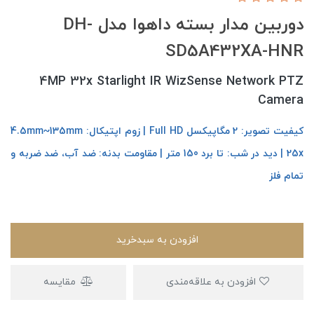
دوربین مدار بسته داهوا مدل DH-
SD5A432XA-HNR
4MP 32x Starlight IR WizSense Network PTZ
Camera
کیفیت تصویر: 2 مگاپیکسل Full HD | زوم اپتیکال: 4.5mm~135mm
25x | دید در شب: تا برد 150 متر | مقاومت بدنه: ضد آب، ضد ضربه و
تمام فلز
افزودن به سبدخرید
افزودن به علاقه‌مندی
مقایسه