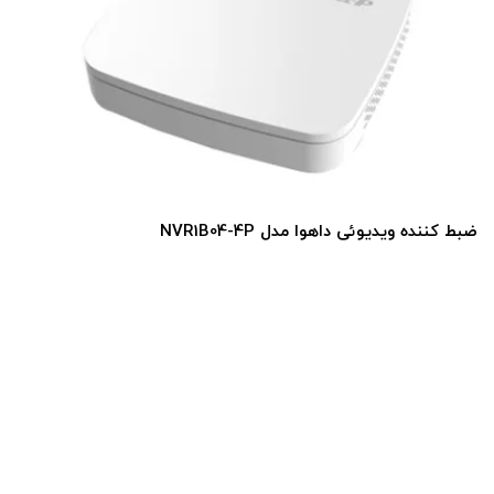
ضبط کننده ویدیوئی داهوا مدل DHI-NVR4104HS-P-4KS2