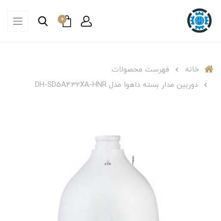
0
خانه
فهرست محصولات
دوربین مدار بسته داهوا مدل DH-SD5A432XA-HNR