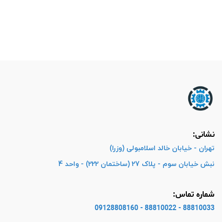
نشانی:
تهران - خیابان خالد اسلامبولی (وزرا)
نبش خیابان سوم - پلاک 27 (ساختمان 222) - واحد 4
شماره تماس:
88810033 - 88810022 - 09128808160