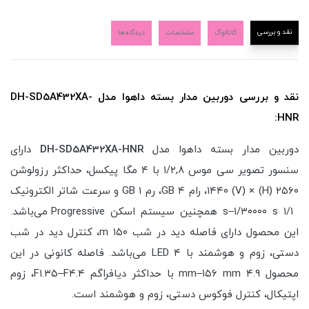
نقد و بررسی
کاتالوگ
مشخصات
دیدگاه‌ها
نقد و بررسی دوربین مدار بسته داهوا مدل DH-SD5A432XA-
HNR:
دوربین مدار بسته داهوا مدل
DH-SD5A432XA-HNR
دارای
سنسور تصویر سی موس ۱/۲,۸ با ۴ مگا پیکسل، حداکثر رزولوشن
۲۵۶۰ (H) × ۱۴۴۰ (V)، رام ۴ GB، رم ۱ GB و سرعت شاتر الکترونیک
۱/۱ s–۱/۳۰۰۰۰ s همچنین سیستم اسکن Progressive می‌باشد.
این محصول دارای فاصله دید در شب ۱۵۰ m، کنترل دید در شب
دستی، زوم و هوشمند با ۴ LED می‌باشد. فاصله کانونی در این
محصول ۴.۹ mm–۱۵۶ mm با حداکثر دیافراگم F۱.۳۵–F۴.۴، زوم
اپتیکال، کنترل فوکوس دستی، زوم و هوشمند است.