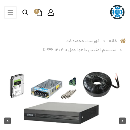
0
خانه
فهرست محصولات
سیستم امنیتی داهوا مدل DP42I1302-a