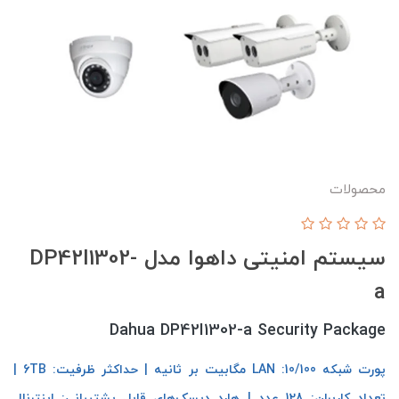
محصولات
سیستم امنیتی داهوا مدل DP42I1302-
a
Dahua DP42I1302-a Security Package
پورت شبکه LAN :10/100 مگابیت بر ثانیه | حداکثر ظرفیت: 6TB |
تعداد کاربران: 128 عدد | هارد دیسک‌های قابل پشتیبانی: اینترنال