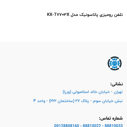
تلفن رومیزی پاناسونیک مدل KX-T7703X
نشانی:
تهران - خیابان خالد اسلامبولی (وزرا)
نبش خیابان سوم - پلاک 27 (ساختمان 222) - واحد 4
شماره تماس:
88810033 - 88810022 - 09128808160