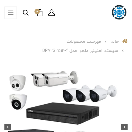
0
خانه
فهرست محصولات
سیستم امنیتی داهوا مدل DP72S2512-f