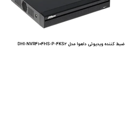
DHI-NVR4104HS-P-4KS2
ضبط کننده ویدیوئی داهوا مد