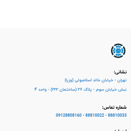
نشانی:
تهران - خیابان خالد اسلامبولی (وزرا)
نبش خیابان سوم - پلاک 27 (ساختمان 222) - واحد 4
شماره تماس:
88810033 - 88810022 - 09128808160