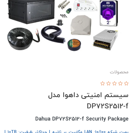
محصولات
سیستم امنیتی داهوا مدل
DP72S2512-f
Dahua DP72S2512-f Security Package
پورت شبکه LAN :10/100 مگابیت بر ثانیه | حداکثر ظرفیت: 10TB |