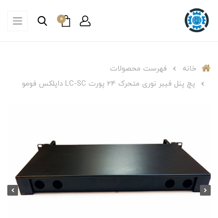
0
خانه
فهرست محصولات
پچ پنل فیبر نوری متحرک 24 پورت LC-SC داپلکس فومو