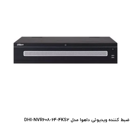
ضبط کننده ویدیوئی داهوا مدل DHI-NVR608-64-4KS2