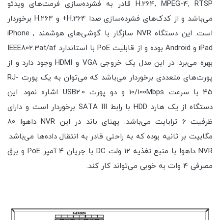
H.264, MPEG-4, RTSP قادر به فشرده‌سازی فرمت‌های ویدئو
می‌باشد و از کدک‌های فشرده‌سازی صدا H.264+ و H.264 برخوردار
است. این دستگاه NVR سازگار با گوشی‌های هوشمند iPhone ,
iPad و Android بوده و از قابلیت PoE با استاندارد IEEE802.3at/af
بهره می‌برد. در این مدل یک خروجی VGA و HDMI وجود دارد و از
پورت‌های متعددی برخوردار می‌باشد که می‌توان به یک پورت RJ-
45 با سرعت 10/100Mbps و دو پورت USB2.0 اشاره نمود. این
دستگاه از یک هارد HDD با رابط SATA III برخوردار است و دارای
ظرفیت 6 ترابایت می‌باشد. پهنای باند در این NVR داهوا 80
مگابیت بر ثانیه بوده که به راحتی قادر به انتقال داده‌ها می‌باشد.
NVR داهوا با منبع تغذیه 12 ولت DC با جریان 4 آمپر PoE و برق
مصرفی 4 وات به خوبی می‌تواند کار کند.