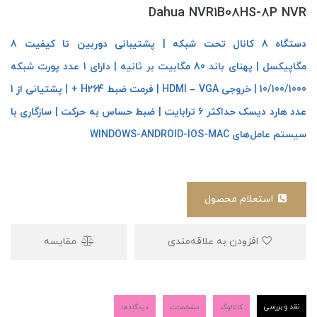
Dahua NVR1B08HS-8P NVR
دستگاه 8 کانال تحت شبکه | پشتیبانی دوربین تا کیفیت 8
مگاپیکسل | پهنای باند 80 مگابیت بر ثانیه | دارای 1 عدد پورت شبکه
10/100/1000 | خروجی HDMI – VGA | فرمت ضبط H264 + | پشتیانی از 1
عدد هارد دیسک حداکثر 6 ترابایت | ضبط حساس به حرکت | سازگاری با
سیستم عامل‌های WINDOWS-ANDROID-IOS-MAC
استعلام محصول
افزودن به علاقه‌مندی
مقایسه
نقد و بررسی
کاتالوگ
مشخصات
دیدگاه‌ها