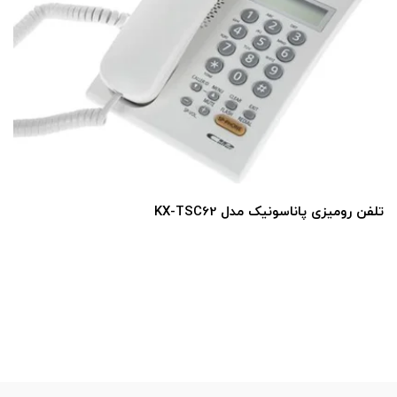
تلفن رومیزی پاناسونیک مدل KX-TSC62