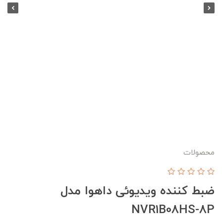
محصولات
ضبط کننده ویدیوئی داهوا مدل
NVR1B08HS-8P