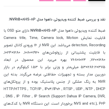
نقد و بررسی ضبط کننده ویدیوئی داهوا مدل NVR1B08HS-8P:
ضبط کننده ویدیوئی داهوا مدل
NVR1B08HS-8P
دارای منو OSD با
قابلیت نمایش Camera title, Time, Camera lock, Motion
detection, Recording می‌باشد. این NVR از 16 ورودی کانال تصویر
با قابلیت پشتیبانی از رزولوشن‌های 1920×1080, 1280×1024,
1280×720, 1024×768 بهره می‌برد. این محصول در ابعاد
375×286.2×53 میلی‌متر و وزنی برابر با 1.53 کیلوگرم در بازار
دوربین مدار بسته و تجهیزات حفاظتی عرضه می‌گردد. بدنه این
NVR به رنگ مشکی از جنس پلاستیک بوده و از پروتکل‌های
HTTP/HTTPS , TCP/IP , IPv4/IPv6 , RTSP , UDP , NTP , DHCP
, DNS , IP Filter , IP Search (Support Dahua IP Camera, DVR,
NVS and etc.), P2P برخوردار است. این دستگاه NVR با کدک‌های