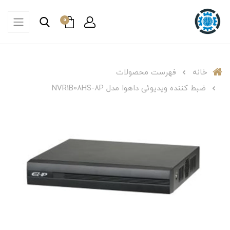
0
خانه
فهرست محصولات
ضبط کننده ویدیوئی داهوا مدل NVR1B08HS-8P