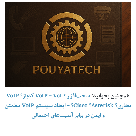
همچنین بخوانید:
سخت‌افزار VoIP
-
VoIP کدباز؟ VoIP
تجاری؟ Asterisk؟ Cisco؟
-
ایجاد سیستم VoIP مطمئن
و ایمن در برابر آسیب‌های احتمالی