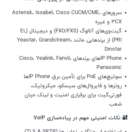
سرورهای Asterisk، Issabel، Cisco CUCM/CME،
3CX و غیره
گیت‌وی‌های آنالوگ (FXO/FXS) و دیجیتال (E1,
PRI) از برندهایی مانند Yeastar، Grandstream،
Dinstar
IP Phone‌های برندهای Cisco، Yealink، Fanvil،
Panasonic
سوئیچ‌های PoE برای تأمین برق IP Phoneها
روترها و فایروال‌های سیسکو، میکروتیک،
فورتی‌گیت برای برقراری امنیت و لینک میان
شعب
🔐 نکات امنیتی مهم در پیاده‌سازی VoIP
استفاده از رمزنگاری تماس‌ها (TLS & SRTP)