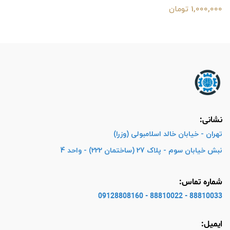
1,000,000 تومان
نشانی:
تهران - خیابان خالد اسلامبولی (وزرا)
نبش خیابان سوم - پلاک 27 (ساختمان 222) - واحد 4
شماره تماس:
88810033 - 88810022 - 09128808160
ایمیل: