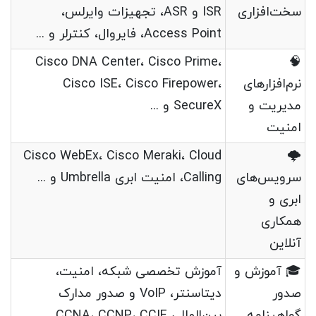
سخت‌افزاری
ISR و ASR، تجهیزات وایرلس،
Access Point، فایروال، کنترلر و ...
Cisco DNA Center، Cisco Prime،
🧠
نرم‌افزارهای
Cisco ISE، Cisco Firepower،
مدیریت و
SecureX و ...
امنیت
Cisco WebEx، Cisco Meraki، Cloud
🌩️
سرویس‌های
Calling، امنیت ابری Umbrella و ...
ابری و
همکاری
آنلاین
🎓 آموزش و
آموزش تخصصی شبکه، امنیت،
صدور
دیتاسنتر، VoIP و صدور مدارک
گواهینامه
بین‌المللی CCNA، CCNP، CCIE