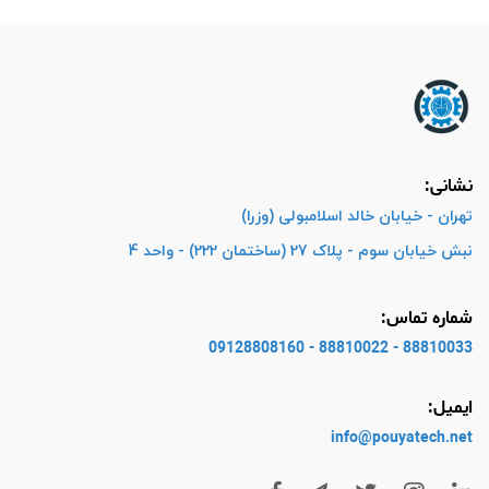
نشانی:
تهران - خیابان خالد اسلامبولی (وزرا)
نبش خیابان سوم - پلاک 27 (ساختمان 222) - واحد 4
شماره تماس:
88810033 - 88810022 - 09128808160
ایمیل:
info@pouyatech
.net