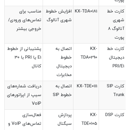
پورت
کارت خط
KX-TDA0181
افزایش خطوط
مناسب برای
شهری
شهری آنالوگ
تماس‌های ورودی/
آنالوگ ۸
خروجی بیشتر
پورت
کارت خط
KX-
اتصال به
پشتیبانی از خطوط
دیجیتال
TDA0290
خطوط
E1 یا PRI با ۳۰
PRI/E1
دیجیتال
کانال
مخابرات
کارت SIP
KX-TDE0111
اتصال به
دریافت شماره‌های
Trunk
خطوط SIP
سیپ از اپراتورهای
VoIP
کارت DSP
KX-
پردازش
فعال‌سازی
TDE0105
سیگنال
تماس‌های VoIP و