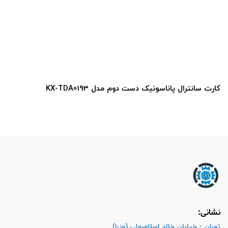
کارت سانترال پاناسونیک دست دوم مدل KX-TDA0193
نشانی:
تهران - خیابان خالد اسلامبولی (وزرا)