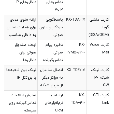
تماس‌های
داخلی‌های IP
VoIP
کارت منشی
KX-TDA0191
پاسخگویی
ارائه منوی عددی
گویا
خودکار و منوی
برای هدایت تماس
(DISA/OGM)
صوتی
به داخلی مناسب
کارت Voice
KX-
ذخیره پیام
ایجاد صندوق
Mail
TVM50/200
صوتی
صوتی برای
تماس‌گیرنده
داخلی‌ها
کارت لینک
KX-TDE0101
اتصال سانترال
لینک بین شعبه‌ها
شبکه IP-
به مراکز دیگر
با پروتکل IP
GW
از طریق شبکه
کارت CTI
KX-
ارتباط با
نمایش اطلاعات
Link
TDA0410
نرم‌افزارهای
تماس‌گیرنده روی
CRM
سیستم