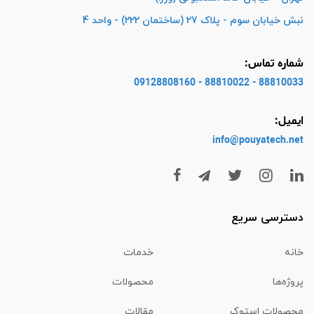
نبش خیابان سوم - پلاک 27 (ساختمان 222) - واحد 4
شماره تماس:
88810033 - 88810022 - 09128808160
ایمیل:
info@pouyatech
.net
دسترسی سریع
خانه
خدمات
پروژه‌ها
محصولات
محصولات استوک
مقالات