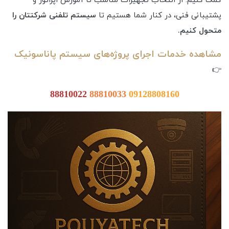
کمک کنیم. از انتخاب تجهیزات مناسب تا آموزش اپراتور و
پشتیبانی فنی، در کنار شما هستیم تا
سیستم تلفنی شرکتتان را
متحول کنیم.
مشاهده خدمات اجرای پروژه‌های سیستم پاناسونیک
👉
88810022
88810033
09128808160