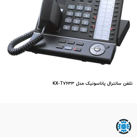
تلفن سانترال پاناسونیک مدل KX-T7633