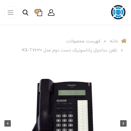
0
خانه
فهرست محصولات
تلفن سانترال پاناسونیک دست دوم مدل KX-T7630