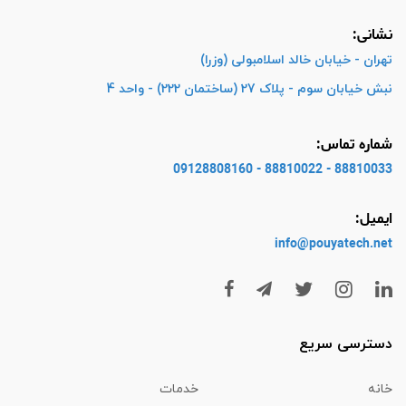
نشانی:
تهران - خیابان خالد اسلامبولی (وزرا)
نبش خیابان سوم - پلاک 27 (ساختمان 222) - واحد 4
شماره تماس:
88810033 - 88810022 - 09128808160
ایمیل:
info@pouyatech
.net
دسترسی سریع
خانه
خدمات