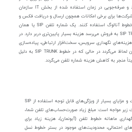
اینترنت باعث کاهش بسیار زیاد هزینه نگهداری خطوط و صرفه‌جویی در زمان استفاده شده از بخش IT سازمان
 خطوط SIP TRUNK نیز هنوز برخی شرکت‌ها برای برخی امکانات همچون ارسال و دریافت فکس و
دستگاه‌های هشدار دهنده ALARM ترجیح می‌دهند از خطوط آنالوگ استفاده کنند. یک شماره تلفن SIP یا همان
Direct Inward Dialing number (DID) وقتی در قالب SIP TRUNK به فروش می‌رسد هزینه بسیار پایین‌تری دربر دارد. در
ینه‌های نگهداری سرویس، سخت‌افزار ارتباطی، پیاده‌سازی
و کابل‌کشی تماماً محاسبه و در غالب فروش شماره تلفن لحاظ می‌گردد در حالی که در خطوط SIP TRUNK به دلیل
اً منجر به کاهش هزینه شماره تلفن می‌گردد.
کاهش هزینه: صرفه‌جویی در هزینه‌ها و ارائه امکانات و مزایای بسیار از ویژگی‌های قابل توجه استفاده از SIP
لات زیر مواجه است: مبلغ زیاد صورت‌حساب‌های تلفن شما،
داری ماهانه خطوط تلفن (آبونمان)، هزینه زیاد برای
بی‌های احتمالی، محدودیت‌های موجود در بستر خطوط نسل