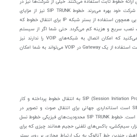
 ایران هستند و از بستر اینترنت و پروتکل SIP برای ارائه خطوط ثابت استفاده می‌کنند. خیلی از شرکت‌ها نیز در
حال حاضر از تکنولوژی VOIP برای سیستم تلفنی داخل شرکت خود بهره می‌برند. خطوط SIP TRUNK نیز از مزایای
تکنولوژی VOIP برای انتقال خطوط استفاده می‌کنند، مزایایی همچون استفاده از بستر شبکه IP برای انتقال خطوط که
، نصب سریع و هزینه کم می‌گردد. حتی شما اگر از سیستم
تلفنی‌های نسل قدیم در داخل مجموعه خود استفاده می‌کنید که امکان اتصال به شبکه‌های VOIP را ندارند نیز
می‌توانید از خطوط SIP TRUNK بهره‌مند گردید، در این حالت استفاده از یک Gateway در VOIP می‌تواند به شما امکان
SIP TRUNK از تکنولوژی VOIP و بر پایه پروتکل SIP (Session Initiation Protocol) به انتقال خطوط پرداخته و کار
می‌کند. پروتکل SIP که پایه و مبنای خطوط SIP TRUNK است استانداردی جهانی برای انتقال صوت و تصویر در
راهکارهای جامع ارتباطی Unified Communications (UC) است. خطوط SIP TRUNK محدودیت‌های فیزیکی خطوط نسل
فزار، سیم‌کشی، باکس‌های تلفنی حجیم همانند چیزی که برای
هش چندین خط آنالوگ به یک ارتباط مجازی بر روی بستر